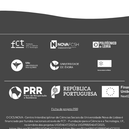
Ficha de projeto PRR
O CICS.NOVA - Centro Interdisciplinar de Ciências Sociais da Universidade Nova de Lisboa é
financiado por fundos nacionais através da FCT – Fundação para a Ciência e a Tecnologia, I.P.,
no âmbito dos projetos UID/04647/2025 e UID/PRR/04647/2025.
https://doi.org/10.54499/UID/04647/2025
e
https://doi.org/10.54499/UID/PRR/04647/2025