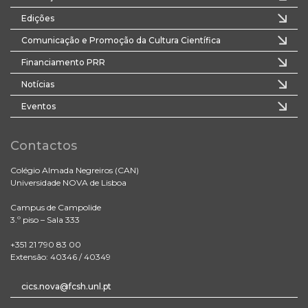
Edições
Comunicação e Promoção da Cultura Científica
Financiamento PRR
Notícias
Eventos
Contactos
Colégio Almada Negreiros (CAN)
Universidade NOVA de Lisboa
Campus de Campolide
3.º piso – Sala 333
+351 21 790 83 00
Extensão: 40346 / 40349
cics.nova@fcsh.unl.pt