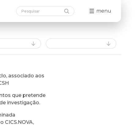
menu
lo, associado aos
FCSH
ntos que pretende
de investigação.
minada
do CICS.NOVA,