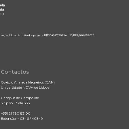
ologia, I.P., no âmbito dos projetos UID/04647/2025 e UID/PRR/04647/2025.
Contactos
Colégio Almada Negreiros (CAN)
Universidade NOVA de Lisboa
Campus de Campolide
3.º piso – Sala 333
+351 21 790 83 00
Extensão: 40346 / 40349