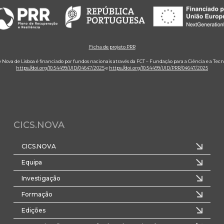
Ficha de projeto PRR
e Nova de Lisboa é financiado por fundos nacionais através da FCT – Fundação para a Ciência e a Tecn
https://doi.org/10.54499/UID/04647/2025
e
https://doi.org/10.54499/UID/PRR/04647/2025
CICS.NOVA
CICS.NOVA
Equipa
Investigação
Formação
Edições