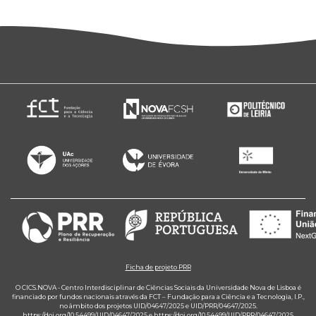
Ficha de projeto PRR
O CICS.NOVA - Centro Interdisciplinar de Ciências Sociais da Universidade Nova de Lisboa é
financiado por fundos nacionais através da FCT – Fundação para a Ciência e a Tecnologia, I.P.,
no âmbito dos projetos UID/04647/2025 e UID/PRR/04647/2025.
https://doi.org/10.54499/UID/04647/2025
e
https://doi.org/10.54499/UID/PRR/04647/2025