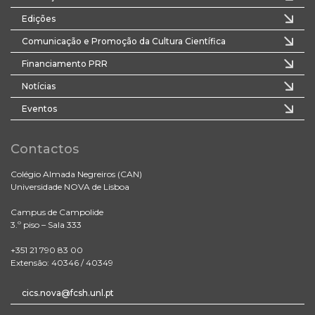
Edições
Comunicação e Promoção da Cultura Científica
Financiamento PRR
Notícias
Eventos
Contactos
Colégio Almada Negreiros (CAN)
Universidade NOVA de Lisboa
Campus de Campolide
3.º piso – Sala 333
+351 21 790 83 00
Extensão: 40346 / 40349
cics.nova@fcsh.unl.pt