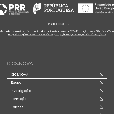
Ficha de projeto PRR
e Nova de Lisboa é financiado por fundos nacionais através da FCT – Fundação para a Ciência e a Tecn
https://doi.org/10.54499/UID/04647/2025
e
https://doi.org/10.54499/UID/PRR/04647/2025
CICS.NOVA
CICS.NOVA
Equipa
Investigação
Formação
Edições