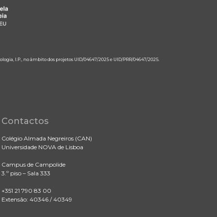
ologia, I.P., no âmbito dos projetos UID/04647/2025 e UID/PRR/04647/2025.
Contactos
Colégio Almada Negreiros (CAN)
Universidade NOVA de Lisboa
Campus de Campolide
3.º piso – Sala 333
+351 21 790 83 00
Extensão: 40346 / 40349