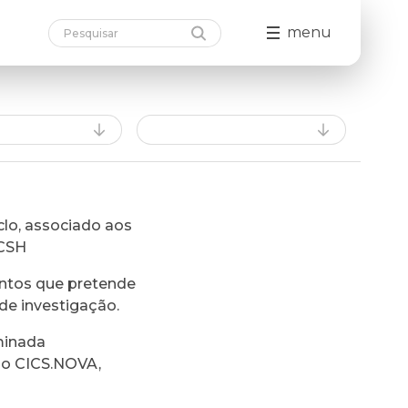
menu
lo, associado aos
FCSH
ntos que pretende
de investigação.
minada
do CICS.NOVA,