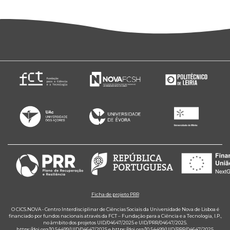
Ficha de projeto PRR
O CICS.NOVA - Centro Interdisciplinar de Ciências Sociais da Universidade Nova de Lisboa é
financiado por fundos nacionais através da FCT – Fundação para a Ciência e a Tecnologia, I.P.,
no âmbito dos projetos UID/04647/2025 e UID/PRR/04647/2025.
https://doi.org/10.54499/UID/04647/2025
e
https://doi.org/10.54499/UID/PRR/04647/2025