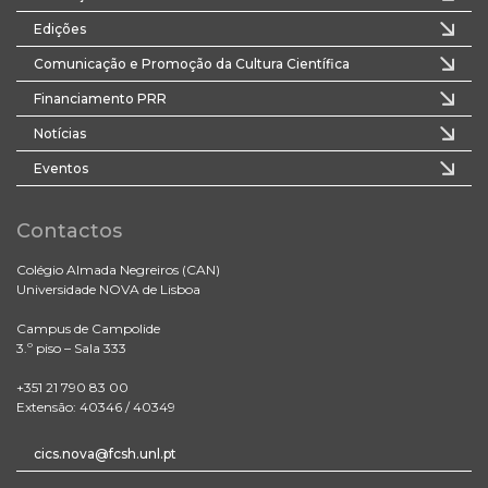
Edições
Comunicação e Promoção da Cultura Científica
Financiamento PRR
Notícias
Eventos
Contactos
Colégio Almada Negreiros (CAN)
Universidade NOVA de Lisboa
Campus de Campolide
3.º piso – Sala 333
+351 21 790 83 00
Extensão: 40346 / 40349
cics.nova@fcsh.unl.pt