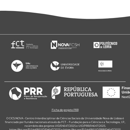
Ficha de projeto PRR
O CICS.NOVA - Centro Interdisciplinar de Ciências Sociais da Universidade Nova de Lisboa é
financiado por fundos nacionais através da FCT – Fundação para a Ciência e a Tecnologia, I.P.,
no âmbito dos projetos UID/04647/2025 e UID/PRR/04647/2025.
https://doi.org/10.54499/UID/04647/2025
e
https://doi.org/10.54499/UID/PRR/04647/2025