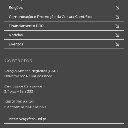
Edições
Comunicação e Promoção da Cultura Científica
Financiamento PRR
Notícias
Eventos
Contactos
Colégio Almada Negreiros (CAN)
Universidade NOVA de Lisboa
Campus de Campolide
3.º piso – Sala 333
+351 21 790 83 00
Extensão: 40346 / 40349
cics.nova@fcsh.unl.pt