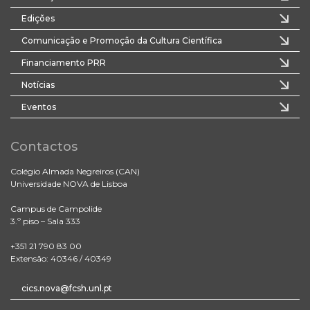
Edições
Comunicação e Promoção da Cultura Científica
Financiamento PRR
Notícias
Eventos
Contactos
Colégio Almada Negreiros (CAN)
Universidade NOVA de Lisboa
Campus de Campolide
3.º piso – Sala 333
+351 21 790 83 00
Extensão: 40346 / 40349
cics.nova@fcsh.unl.pt