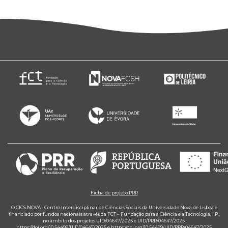
Ficha de projeto PRR
O CICS.NOVA - Centro Interdisciplinar de Ciências Sociais da Universidade Nova de Lisboa é
financiado por fundos nacionais através da FCT – Fundação para a Ciência e a Tecnologia, I.P.,
no âmbito dos projetos UID/04647/2025 e UID/PRR/04647/2025.
https://doi.org/10.54499/UID/04647/2025
e
https://doi.org/10.54499/UID/PRR/04647/2025