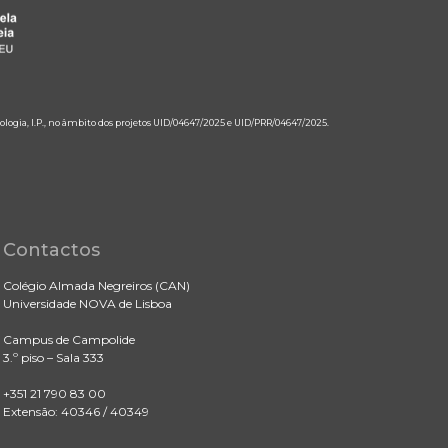
ologia, I.P., no âmbito dos projetos UID/04647/2025 e UID/PRR/04647/2025.
Contactos
Colégio Almada Negreiros (CAN)
Universidade NOVA de Lisboa
Campus de Campolide
3.º piso – Sala 333
+351 21 790 83 00
Extensão: 40346 / 40349