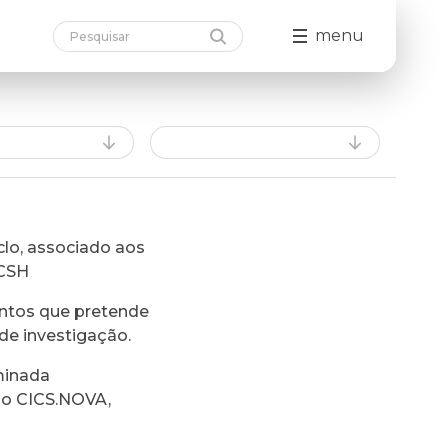
menu
lo, associado aos
FCSH
ntos que pretende
de investigação.
minada
do CICS.NOVA,