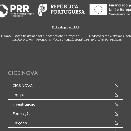
Ficha de projeto PRR
e Nova de Lisboa é financiado por fundos nacionais através da FCT – Fundação para a Ciência e a Tecn
https://doi.org/10.54499/UID/04647/2025
e
https://doi.org/10.54499/UID/PRR/04647/2025
CICS.NOVA
CICS.NOVA
Equipa
Investigação
Formação
Edições