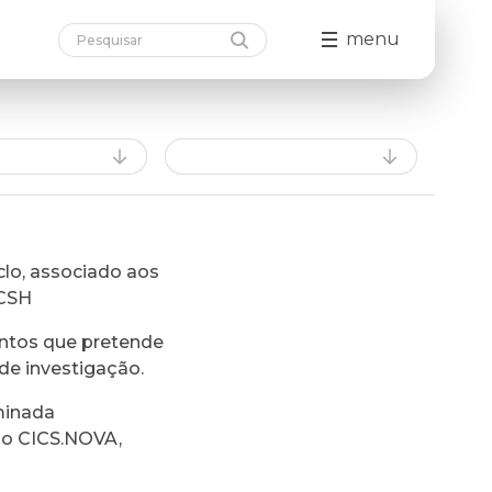
menu
lo, associado aos
FCSH
ntos que pretende
de investigação.
minada
do CICS.NOVA,