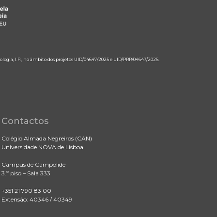
ologia, I.P., no âmbito dos projetos UID/04647/2025 e UID/PRR/04647/2025.
Contactos
Colégio Almada Negreiros (CAN)
Universidade NOVA de Lisboa
Campus de Campolide
3.º piso – Sala 333
+351 21 790 83 00
Extensão: 40346 / 40349