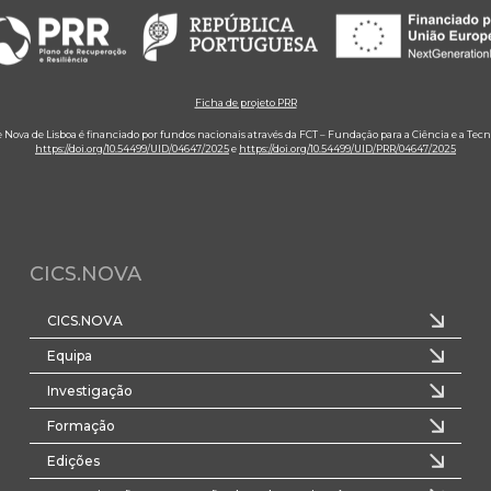
Ficha de projeto PRR
e Nova de Lisboa é financiado por fundos nacionais através da FCT – Fundação para a Ciência e a Tecn
https://doi.org/10.54499/UID/04647/2025
e
https://doi.org/10.54499/UID/PRR/04647/2025
CICS.NOVA
CICS.NOVA
Equipa
Investigação
Formação
Edições