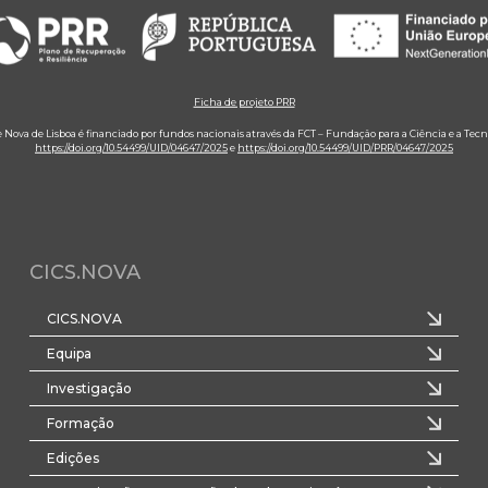
Ficha de projeto PRR
e Nova de Lisboa é financiado por fundos nacionais através da FCT – Fundação para a Ciência e a Tecn
https://doi.org/10.54499/UID/04647/2025
e
https://doi.org/10.54499/UID/PRR/04647/2025
CICS.NOVA
CICS.NOVA
Equipa
Investigação
Formação
Edições