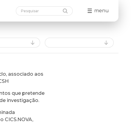
menu
lo, associado aos
FCSH
ntos que pretende
de investigação.
minada
do CICS.NOVA,