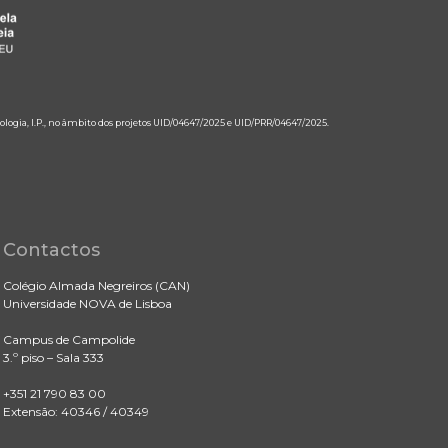
ologia, I.P., no âmbito dos projetos UID/04647/2025 e UID/PRR/04647/2025.
Contactos
Colégio Almada Negreiros (CAN)
Universidade NOVA de Lisboa
Campus de Campolide
3.º piso – Sala 333
+351 21 790 83 00
Extensão: 40346 / 40349