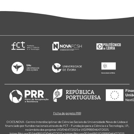
Ficha de projeto PRR
O CICS.NOVA - Centro Interdisciplinar de Ciências Sociais da Universidade Nova de Lisboa é
financiado por fundos nacionais através da FCT – Fundação para a Ciência e a Tecnologia, I.P.,
no âmbito dos projetos UID/04647/2025 e UID/PRR/04647/2025.
https://doi.org/10.54499/UID/04647/2025
e
https://doi.org/10.54499/UID/PRR/04647/2025