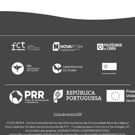
Ficha de projeto PRR
O CICS.NOVA - Centro Interdisciplinar de Ciências Sociais da Universidade Nova de Lisboa é
financiado por fundos nacionais através da FCT – Fundação para a Ciência e a Tecnologia, I.P.,
no âmbito dos projetos UID/04647/2025 e UID/PRR/04647/2025.
https://doi.org/10.54499/UID/04647/2025
e
https://doi.org/10.54499/UID/PRR/04647/2025