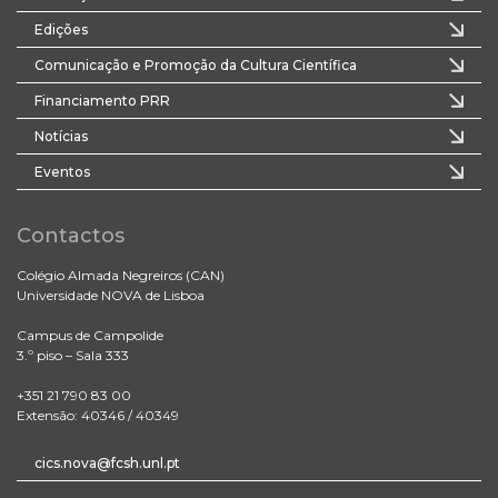
Edições
Comunicação e Promoção da Cultura Científica
Financiamento PRR
Notícias
Eventos
Contactos
Colégio Almada Negreiros (CAN)
Universidade NOVA de Lisboa
Campus de Campolide
3.º piso – Sala 333
+351 21 790 83 00
Extensão: 40346 / 40349
cics.nova@fcsh.unl.pt