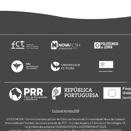
Ficha de projeto PRR
O CICS.NOVA - Centro Interdisciplinar de Ciências Sociais da Universidade Nova de Lisboa é
financiado por fundos nacionais através da FCT – Fundação para a Ciência e a Tecnologia, I.P.,
no âmbito dos projetos UID/04647/2025 e UID/PRR/04647/2025.
https://doi.org/10.54499/UID/04647/2025
e
https://doi.org/10.54499/UID/PRR/04647/2025