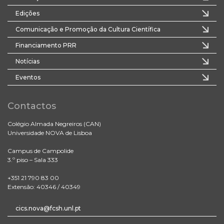
Edições
Comunicação e Promoção da Cultura Científica
Financiamento PRR
Notícias
Eventos
Contactos
Colégio Almada Negreiros (CAN)
Universidade NOVA de Lisboa
Campus de Campolide
3.º piso – Sala 333
+351 21 790 83 00
Extensão: 40346 / 40349
cics.nova@fcsh.unl.pt