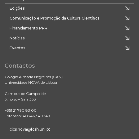
Edições
Comunicação e Promoção da Cultura Científica
Financiamento PRR
Notícias
Eventos
Contactos
Colégio Almada Negreiros (CAN)
Universidade NOVA de Lisboa
Campus de Campolide
3.º piso – Sala 333
+351 21 790 83 00
Extensão: 40346 / 40349
cics.nova@fcsh.unl.pt