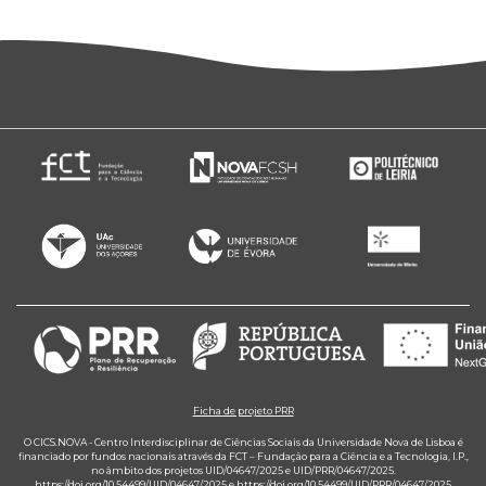
Ficha de projeto PRR
O CICS.NOVA - Centro Interdisciplinar de Ciências Sociais da Universidade Nova de Lisboa é
financiado por fundos nacionais através da FCT – Fundação para a Ciência e a Tecnologia, I.P.,
no âmbito dos projetos UID/04647/2025 e UID/PRR/04647/2025.
https://doi.org/10.54499/UID/04647/2025
e
https://doi.org/10.54499/UID/PRR/04647/2025