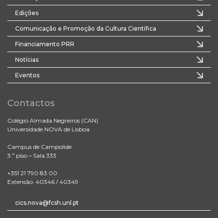
Edições
Comunicação e Promoção da Cultura Científica
Financiamento PRR
Notícias
Eventos
Contactos
Colégio Almada Negreiros (CAN)
Universidade NOVA de Lisboa
Campus de Campolide
3.º piso – Sala 333
+351 21 790 83 00
Extensão: 40346 / 40349
cics.nova@fcsh.unl.pt