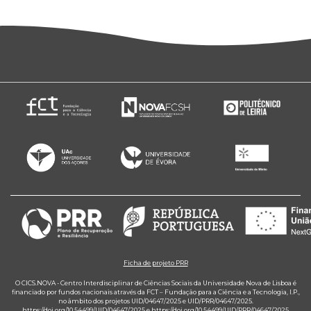
Ficha de projeto PRR
O CICS.NOVA - Centro Interdisciplinar de Ciências Sociais da Universidade Nova de Lisboa é
financiado por fundos nacionais através da FCT – Fundação para a Ciência e a Tecnologia, I.P.,
no âmbito dos projetos UID/04647/2025 e UID/PRR/04647/2025.
https://doi.org/10.54499/UID/04647/2025
e
https://doi.org/10.54499/UID/PRR/04647/2025