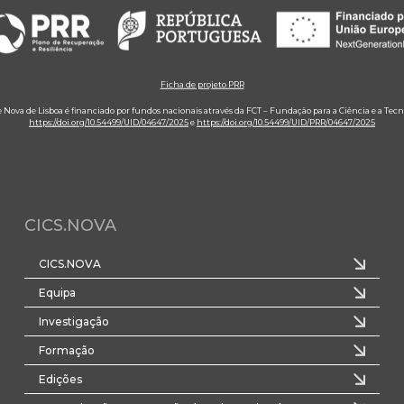
Ficha de projeto PRR
e Nova de Lisboa é financiado por fundos nacionais através da FCT – Fundação para a Ciência e a Tecn
https://doi.org/10.54499/UID/04647/2025
e
https://doi.org/10.54499/UID/PRR/04647/2025
CICS.NOVA
CICS.NOVA
Equipa
Investigação
Formação
Edições