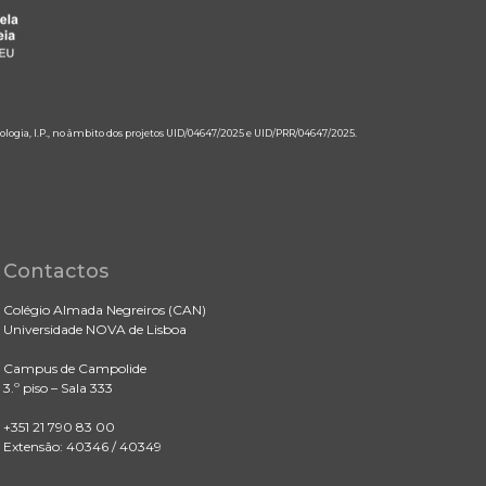
ologia, I.P., no âmbito dos projetos UID/04647/2025 e UID/PRR/04647/2025.
Contactos
Colégio Almada Negreiros (CAN)
Universidade NOVA de Lisboa
Campus de Campolide
3.º piso – Sala 333
+351 21 790 83 00
Extensão: 40346 / 40349