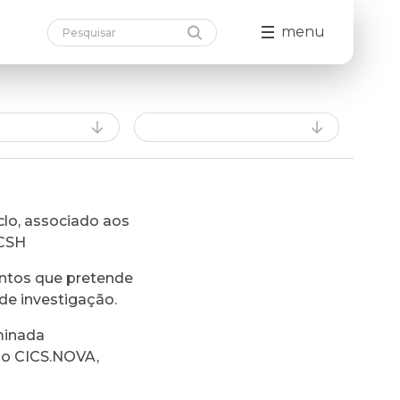
menu
lo, associado aos
FCSH
ntos que pretende
de investigação.
minada
do CICS.NOVA,