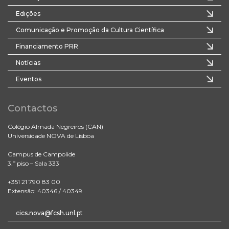
Edições
Comunicação e Promoção da Cultura Científica
Financiamento PRR
Notícias
Eventos
Contactos
Colégio Almada Negreiros (CAN)
Universidade NOVA de Lisboa
Campus de Campolide
3.º piso – Sala 333
+351 21 790 83 00
Extensão: 40346 / 40349
cics.nova@fcsh.unl.pt