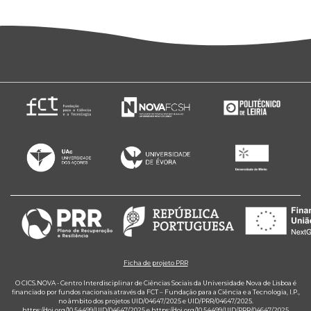
Ficha de projeto PRR
O CICS.NOVA - Centro Interdisciplinar de Ciências Sociais da Universidade Nova de Lisboa é
financiado por fundos nacionais através da FCT – Fundação para a Ciência e a Tecnologia, I.P.,
no âmbito dos projetos UID/04647/2025 e UID/PRR/04647/2025.
https://doi.org/10.54499/UID/04647/2025
e
https://doi.org/10.54499/UID/PRR/04647/2025