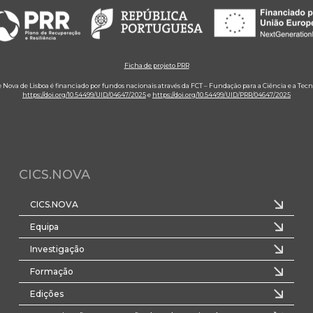
Ficha de projeto PRR
e Nova de Lisboa é financiado por fundos nacionais através da FCT – Fundação para a Ciência e a Tecn
https://doi.org/10.54499/UID/04647/2025
e
https://doi.org/10.54499/UID/PRR/04647/2025
CICS.NOVA
CICS.NOVA
Equipa
Investigação
Formação
Edições