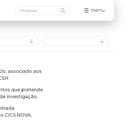
menu
lo, associado aos
FCSH
ntos que pretende
de investigação.
minada
do CICS.NOVA,