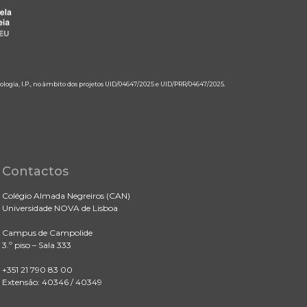
ologia, I.P., no âmbito dos projetos UID/04647/2025 e UID/PRR/04647/2025.
Contactos
Colégio Almada Negreiros (CAN)
Universidade NOVA de Lisboa
Campus de Campolide
3.º piso – Sala 333
+351 21 790 83 00
Extensão: 40346 / 40349