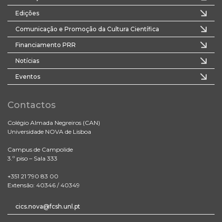
Edições
Comunicação e Promoção da Cultura Científica
Financiamento PRR
Notícias
Eventos
Contactos
Colégio Almada Negreiros (CAN)
Universidade NOVA de Lisboa
Campus de Campolide
3.º piso – Sala 333
+351 21 790 83 00
Extensão: 40346 / 40349
cics.nova@fcsh.unl.pt