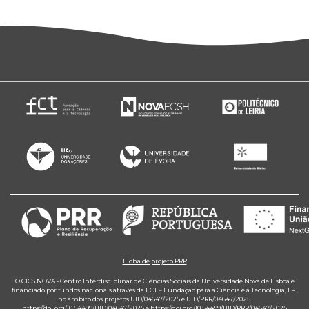
Ficha de projeto PRR
O CICS.NOVA - Centro Interdisciplinar de Ciências Sociais da Universidade Nova de Lisboa é
financiado por fundos nacionais através da FCT – Fundação para a Ciência e a Tecnologia, I.P.,
no âmbito dos projetos UID/04647/2025 e UID/PRR/04647/2025.
https://doi.org/10.54499/UID/04647/2025
e
https://doi.org/10.54499/UID/PRR/04647/2025