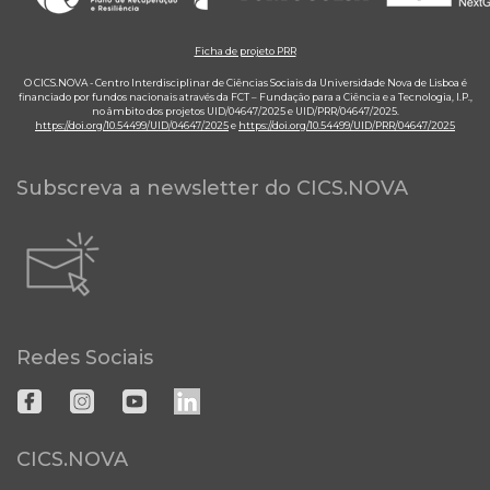
Ficha de projeto PRR
O CICS.NOVA - Centro Interdisciplinar de Ciências Sociais da Universidade Nova de Lisboa é
financiado por fundos nacionais através da FCT – Fundação para a Ciência e a Tecnologia, I.P.,
no âmbito dos projetos UID/04647/2025 e UID/PRR/04647/2025.
https://doi.org/10.54499/UID/04647/2025
e
https://doi.org/10.54499/UID/PRR/04647/2025
Subscreva a newsletter do CICS.NOVA
Redes Sociais
CICS.NOVA