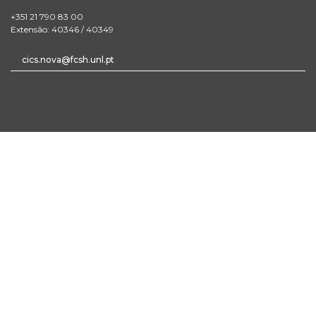
+351 21 790 83 00
Extensão: 40346 / 40349
cics.nova@fcsh.unl.pt