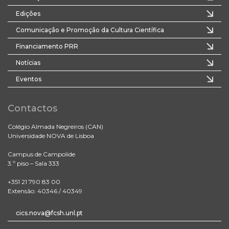
Edições
Comunicação e Promoção da Cultura Científica
Financiamento PRR
Notícias
Eventos
Contactos
Colégio Almada Negreiros (CAN)
Universidade NOVA de Lisboa
Campus de Campolide
3.º piso – Sala 333
+351 21 790 83 00
Extensão: 40346 / 40349
cics.nova@fcsh.unl.pt