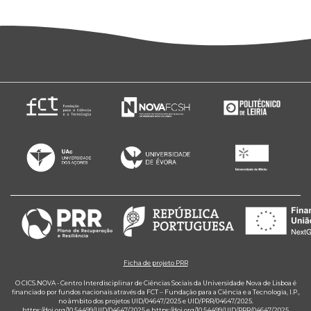
Ficha de projeto PRR
O CICS.NOVA - Centro Interdisciplinar de Ciências Sociais da Universidade Nova de Lisboa é
financiado por fundos nacionais através da FCT – Fundação para a Ciência e a Tecnologia, I.P.,
no âmbito dos projetos UID/04647/2025 e UID/PRR/04647/2025.
https://doi.org/10.54499/UID/04647/2025
e
https://doi.org/10.54499/UID/PRR/04647/2025