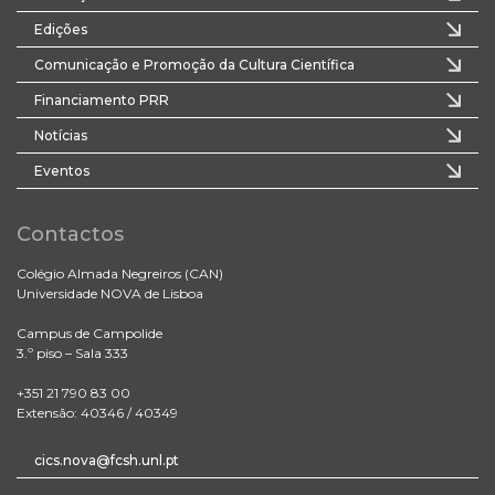
Edições
Comunicação e Promoção da Cultura Científica
Financiamento PRR
Notícias
Eventos
Contactos
Colégio Almada Negreiros (CAN)
Universidade NOVA de Lisboa
Campus de Campolide
3.º piso – Sala 333
+351 21 790 83 00
Extensão: 40346 / 40349
cics.nova@fcsh.unl.pt