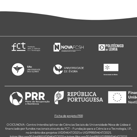
Ficha de projeto PRR
O CICS.NOVA - Centro Interdisciplinar de Ciências Sociais da Universidade Nova de Lisboa é
financiado por fundos nacionais através da FCT – Fundação para a Ciência e a Tecnologia, I.P.,
no âmbito dos projetos UID/04647/2025 e UID/PRR/04647/2025.
https://doi.org/10.54499/UID/04647/2025
e
https://doi.org/10.54499/UID/PRR/04647/2025