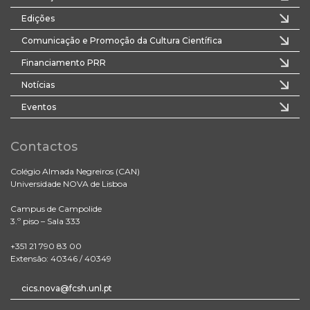
Edições
Comunicação e Promoção da Cultura Científica
Financiamento PRR
Notícias
Eventos
Contactos
Colégio Almada Negreiros (CAN)
Universidade NOVA de Lisboa
Campus de Campolide
3.º piso – Sala 333
+351 21 790 83 00
Extensão: 40346 / 40349
cics.nova@fcsh.unl.pt