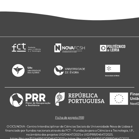
Ficha de projeto PRR
O CICS.NOVA - Centro Interdisciplinar de Ciências Sociais da Universidade Nova de Lisboa é
financiado por fundos nacionais através da FCT – Fundação para a Ciência e a Tecnologia, I.P.,
no âmbito dos projetos UID/04647/2025 e UID/PRR/04647/2025.
https://doi.org/10.54499/UID/04647/2025
e
https://doi.org/10.54499/UID/PRR/04647/2025