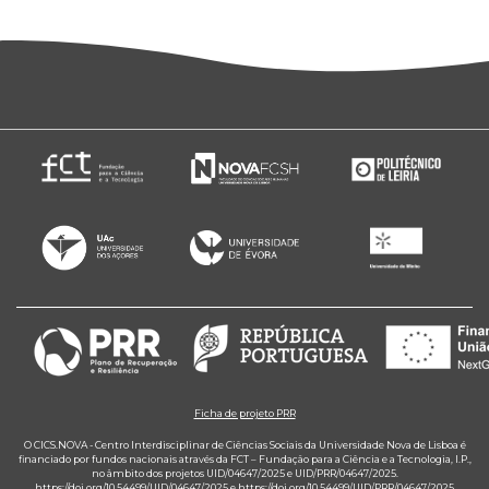
Ficha de projeto PRR
O CICS.NOVA - Centro Interdisciplinar de Ciências Sociais da Universidade Nova de Lisboa é
financiado por fundos nacionais através da FCT – Fundação para a Ciência e a Tecnologia, I.P.,
no âmbito dos projetos UID/04647/2025 e UID/PRR/04647/2025.
https://doi.org/10.54499/UID/04647/2025
e
https://doi.org/10.54499/UID/PRR/04647/2025