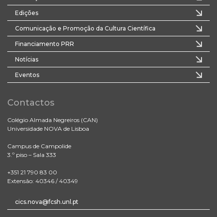
Edições
Comunicação e Promoção da Cultura Científica
Financiamento PRR
Notícias
Eventos
Contactos
Colégio Almada Negreiros (CAN)
Universidade NOVA de Lisboa
Campus de Campolide
3.º piso – Sala 333
+351 21 790 83 00
Extensão: 40346 / 40349
cics.nova@fcsh.unl.pt