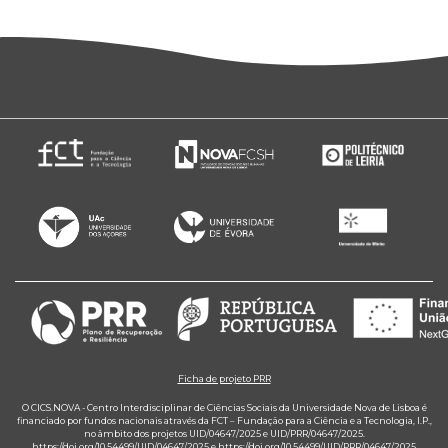
Ficha de projeto PRR
O CICS.NOVA - Centro Interdisciplinar de Ciências Sociais da Universidade Nova de Lisboa é
financiado por fundos nacionais através da FCT – Fundação para a Ciência e a Tecnologia, I.P.,
no âmbito dos projetos UID/04647/2025 e UID/PRR/04647/2025.
https://doi.org/10.54499/UID/04647/2025
e
https://doi.org/10.54499/UID/PRR/04647/2025