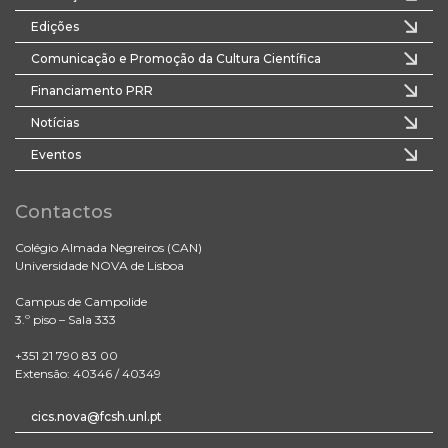
Edições
Comunicação e Promoção da Cultura Científica
Financiamento PRR
Notícias
Eventos
Contactos
Colégio Almada Negreiros (CAN)
Universidade NOVA de Lisboa
Campus de Campolide
3.º piso – Sala 333
+351 21 790 83 00
Extensão: 40346 / 40349
cics.nova@fcsh.unl.pt