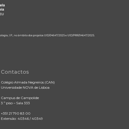
ologia, I.P., no âmbito dos projetos UID/04647/2025 e UID/PRR/04647/2025.
Contactos
Colégio Almada Negreiros (CAN)
Universidade NOVA de Lisboa
Campus de Campolide
3.º piso – Sala 333
+351 21 790 83 00
Extensão: 40346 / 40349