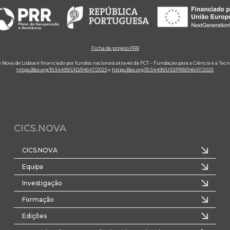
Ficha de projeto PRR
e Nova de Lisboa é financiado por fundos nacionais através da FCT – Fundação para a Ciência e a Tecn
https://doi.org/10.54499/UID/04647/2025
e
https://doi.org/10.54499/UID/PRR/04647/2025
CICS.NOVA
CICS.NOVA
Equipa
Investigação
Formação
Edições