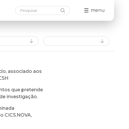
menu
lo, associado aos
FCSH
ntos que pretende
de investigação.
minada
do CICS.NOVA,