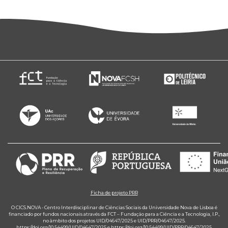
Ficha de projeto PRR
O CICS.NOVA - Centro Interdisciplinar de Ciências Sociais da Universidade Nova de Lisboa é
financiado por fundos nacionais através da FCT – Fundação para a Ciência e a Tecnologia, I.P.,
no âmbito dos projetos UID/04647/2025 e UID/PRR/04647/2025.
https://doi.org/10.54499/UID/04647/2025
e
https://doi.org/10.54499/UID/PRR/04647/2025