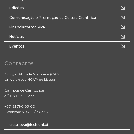
Edições
Comunicação e Promoção da Cultura Científica
Financiamento PRR
Notícias
Eventos
Contactos
Colégio Almada Negreiros (CAN)
Universidade NOVA de Lisboa
Campus de Campolide
3.º piso – Sala 333
+351 21 790 83 00
Extensão: 40346 / 40349
cics.nova@fcsh.unl.pt