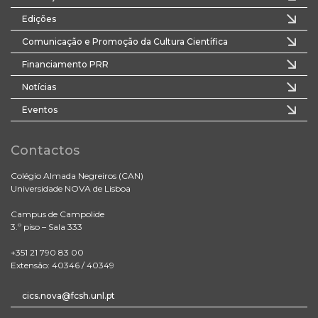
Edições
Comunicação e Promoção da Cultura Científica
Financiamento PRR
Notícias
Eventos
Contactos
Colégio Almada Negreiros (CAN)
Universidade NOVA de Lisboa
Campus de Campolide
3.º piso – Sala 333
+351 21 790 83 00
Extensão: 40346 / 40349
cics.nova@fcsh.unl.pt