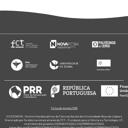
Ficha de projeto PRR
O CICS.NOVA - Centro Interdisciplinar de Ciências Sociais da Universidade Nova de Lisboa é
financiado por fundos nacionais através da FCT – Fundação para a Ciência e a Tecnologia, I.P.,
no âmbito dos projetos UID/04647/2025 e UID/PRR/04647/2025.
https://doi.org/10.54499/UID/04647/2025
e
https://doi.org/10.54499/UID/PRR/04647/2025