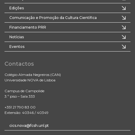
Edições
Comunicação e Promoção da Cultura Científica
Financiamento PRR
Notícias
Eventos
Contactos
Colégio Almada Negreiros (CAN)
Universidade NOVA de Lisboa
Campus de Campolide
3.º piso – Sala 333
+351 21 790 83 00
Extensão: 40346 / 40349
cics.nova@fcsh.unl.pt