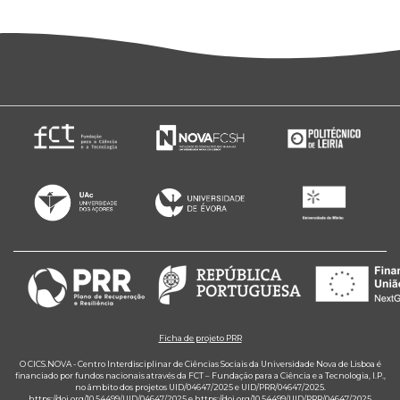
Ficha de projeto PRR
O CICS.NOVA - Centro Interdisciplinar de Ciências Sociais da Universidade Nova de Lisboa é
financiado por fundos nacionais através da FCT – Fundação para a Ciência e a Tecnologia, I.P.,
no âmbito dos projetos UID/04647/2025 e UID/PRR/04647/2025.
https://doi.org/10.54499/UID/04647/2025
e
https://doi.org/10.54499/UID/PRR/04647/2025