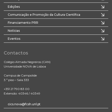
Edições
Comunicação e Promoção da Cultura Científica
Financiamento PRR
Notícias
Eventos
Contactos
Colégio Almada Negreiros (CAN)
Universidade NOVA de Lisboa
Campus de Campolide
3.º piso – Sala 333
+351 21 790 83 00
Extensão: 40346 / 40349
cics.nova@fcsh.unl.pt