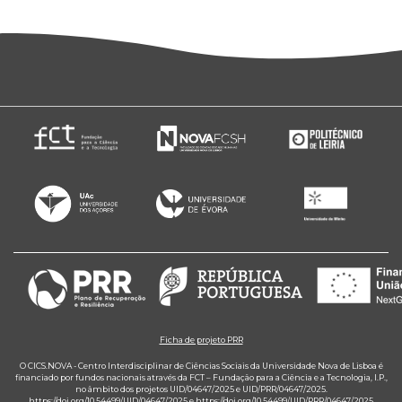
Ficha de projeto PRR
O CICS.NOVA - Centro Interdisciplinar de Ciências Sociais da Universidade Nova de Lisboa é
financiado por fundos nacionais através da FCT – Fundação para a Ciência e a Tecnologia, I.P.,
no âmbito dos projetos UID/04647/2025 e UID/PRR/04647/2025.
https://doi.org/10.54499/UID/04647/2025
e
https://doi.org/10.54499/UID/PRR/04647/2025