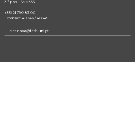
3.º piso – Sala 333
+351 21 790 83 00
Extensão: 40346 / 40349
cics.nova@fcsh.unl.pt