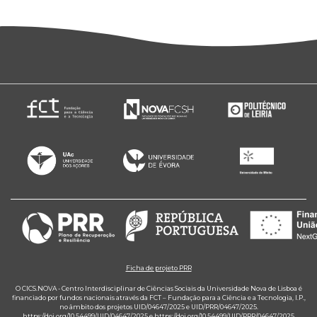
Ficha de projeto PRR
O CICS.NOVA - Centro Interdisciplinar de Ciências Sociais da Universidade Nova de Lisboa é
financiado por fundos nacionais através da FCT – Fundação para a Ciência e a Tecnologia, I.P.,
no âmbito dos projetos UID/04647/2025 e UID/PRR/04647/2025.
https://doi.org/10.54499/UID/04647/2025
e
https://doi.org/10.54499/UID/PRR/04647/2025