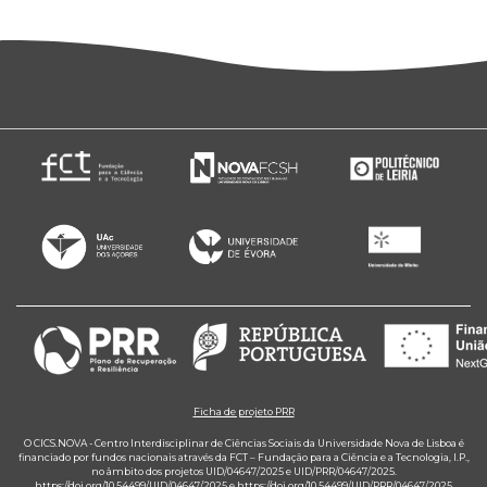
Ficha de projeto PRR
O CICS.NOVA - Centro Interdisciplinar de Ciências Sociais da Universidade Nova de Lisboa é
financiado por fundos nacionais através da FCT – Fundação para a Ciência e a Tecnologia, I.P.,
no âmbito dos projetos UID/04647/2025 e UID/PRR/04647/2025.
https://doi.org/10.54499/UID/04647/2025
e
https://doi.org/10.54499/UID/PRR/04647/2025