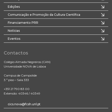
Edições
Comunicação e Promoção da Cultura Científica
Financiamento PRR
Notícias
Eventos
Contactos
Colégio Almada Negreiros (CAN)
Universidade NOVA de Lisboa
Campus de Campolide
3.º piso – Sala 333
+351 21 790 83 00
Extensão: 40346 / 40349
cics.nova@fcsh.unl.pt