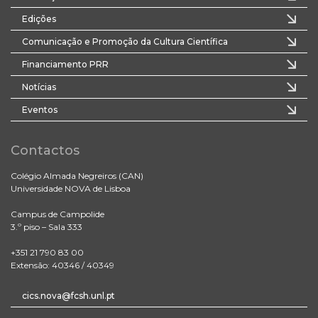
Edições
Comunicação e Promoção da Cultura Científica
Financiamento PRR
Notícias
Eventos
Contactos
Colégio Almada Negreiros (CAN)
Universidade NOVA de Lisboa
Campus de Campolide
3.º piso – Sala 333
+351 21 790 83 00
Extensão: 40346 / 40349
cics.nova@fcsh.unl.pt