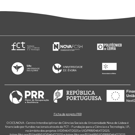
Ficha de projeto PRR
O CICS.NOVA - Centro Interdisciplinar de Ciências Sociais da Universidade Nova de Lisboa é
financiado por fundos nacionais através da FCT – Fundação para a Ciência e a Tecnologia, I.P.,
no âmbito dos projetos UID/04647/2025 e UID/PRR/04647/2025.
https://doi.org/10.54499/UID/04647/2025
e
https://doi.org/10.54499/UID/PRR/04647/2025