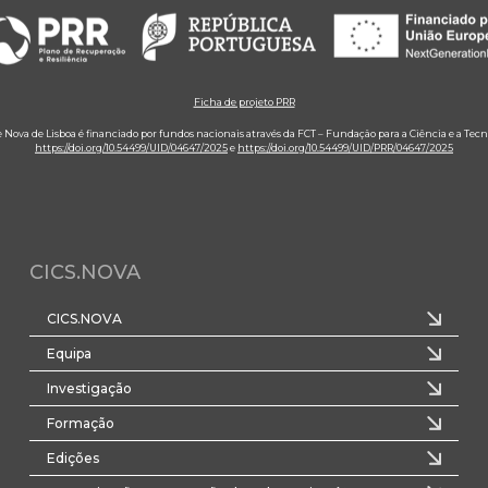
Ficha de projeto PRR
e Nova de Lisboa é financiado por fundos nacionais através da FCT – Fundação para a Ciência e a Tecn
https://doi.org/10.54499/UID/04647/2025
e
https://doi.org/10.54499/UID/PRR/04647/2025
CICS.NOVA
CICS.NOVA
Equipa
Investigação
Formação
Edições