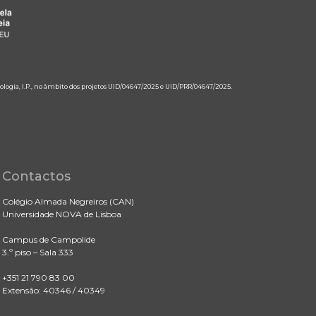
ologia, I.P., no âmbito dos projetos UID/04647/2025 e UID/PRR/04647/2025.
Contactos
Colégio Almada Negreiros (CAN)
Universidade NOVA de Lisboa
Campus de Campolide
3.º piso – Sala 333
+351 21 790 83 00
Extensão: 40346 / 40349