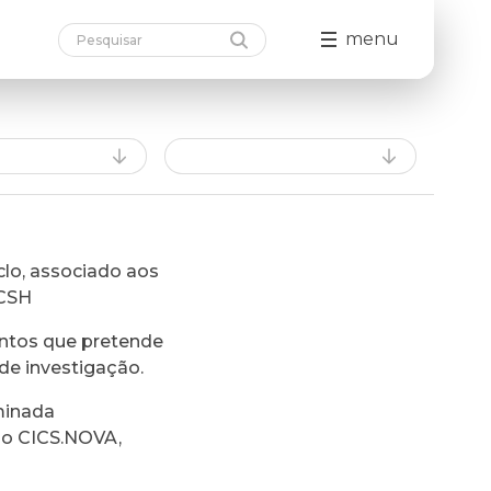
menu
lo, associado aos
FCSH
ntos que pretende
de investigação.
minada
do CICS.NOVA,