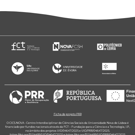
Ficha de projeto PRR
O CICS.NOVA - Centro Interdisciplinar de Ciências Sociais da Universidade Nova de Lisboa é
financiado por fundos nacionais através da FCT – Fundação para a Ciência e a Tecnologia, I.P.,
no âmbito dos projetos UID/04647/2025 e UID/PRR/04647/2025.
https://doi.org/10.54499/UID/04647/2025
e
https://doi.org/10.54499/UID/PRR/04647/2025