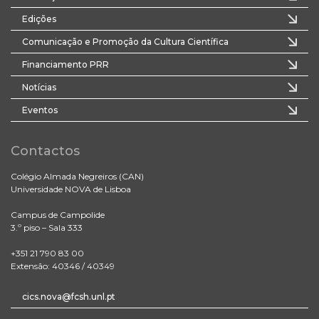
Edições
Comunicação e Promoção da Cultura Científica
Financiamento PRR
Notícias
Eventos
Contactos
Colégio Almada Negreiros (CAN)
Universidade NOVA de Lisboa
Campus de Campolide
3.º piso – Sala 333
+351 21 790 83 00
Extensão: 40346 / 40349
cics.nova@fcsh.unl.pt