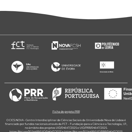
Ficha de projeto PRR
O CICS.NOVA - Centro Interdisciplinar de Ciências Sociais da Universidade Nova de Lisboa é
financiado por fundos nacionais através da FCT – Fundação para a Ciência e a Tecnologia, I.P.,
no âmbito dos projetos UID/04647/2025 e UID/PRR/04647/2025.
https://doi.org/10.54499/UID/04647/2025
e
https://doi.org/10.54499/UID/PRR/04647/2025