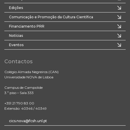
Edições
Comunicação e Promoção da Cultura Científica
Financiamento PRR
Notícias
Eventos
Contactos
Colégio Almada Negreiros (CAN)
Universidade NOVA de Lisboa
Campus de Campolide
3.º piso – Sala 333
+351 21 790 83 00
Extensão: 40346 / 40349
cics.nova@fcsh.unl.pt