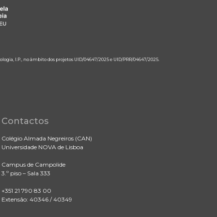
ologia, I.P., no âmbito dos projetos UID/04647/2025 e UID/PRR/04647/2025.
Contactos
Colégio Almada Negreiros (CAN)
Universidade NOVA de Lisboa
Campus de Campolide
3.º piso – Sala 333
+351 21 790 83 00
Extensão: 40346 / 40349