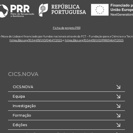
Ficha de projeto PRR
e Nova de Lisboa é financiado por fundos nacionais através da FCT – Fundação para a Ciência e a Tecn
https://doi.org/10.54499/UID/04647/2025
e
https://doi.org/10.54499/UID/PRR/04647/2025
CICS.NOVA
CICS.NOVA
Equipa
Investigação
Formação
Edições