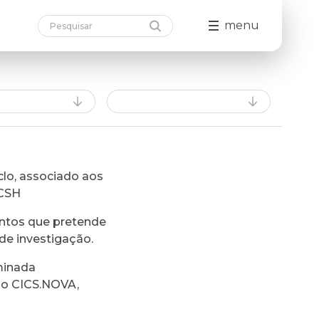
menu
lo, associado aos
FCSH
ntos que pretende
de investigação.
minada
do CICS.NOVA,