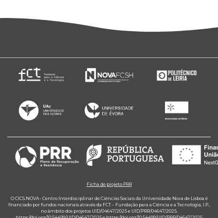
Ficha de projeto PRR
O CICS.NOVA - Centro Interdisciplinar de Ciências Sociais da Universidade Nova de Lisboa é
financiado por fundos nacionais através da FCT – Fundação para a Ciência e a Tecnologia, I.P.,
no âmbito dos projetos UID/04647/2025 e UID/PRR/04647/2025.
https://doi.org/10.54499/UID/04647/2025
e
https://doi.org/10.54499/UID/PRR/04647/2025