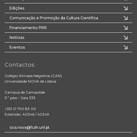
Edições
Comunicação e Promoção da Cultura Científica
Financiamento PRR
Notícias
Eventos
Contactos
Colégio Almada Negreiros (CAN)
Universidade NOVA de Lisboa
Campus de Campolide
3.º piso – Sala 333
+351 21 790 83 00
Extensão: 40346 / 40349
cics.nova@fcsh.unl.pt