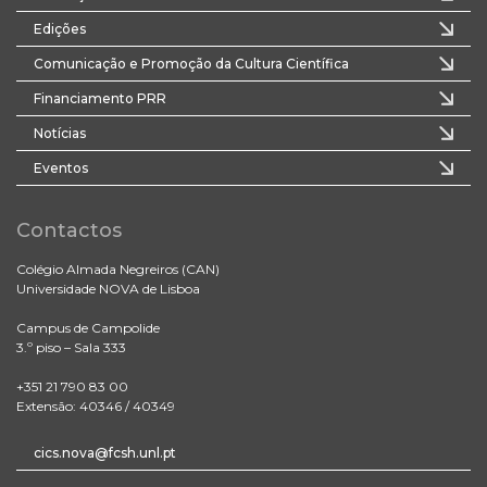
Edições
Comunicação e Promoção da Cultura Científica
Financiamento PRR
Notícias
Eventos
Contactos
Colégio Almada Negreiros (CAN)
Universidade NOVA de Lisboa
Campus de Campolide
3.º piso – Sala 333
+351 21 790 83 00
Extensão: 40346 / 40349
cics.nova@fcsh.unl.pt