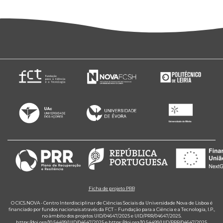
Ficha de projeto PRR
O CICS.NOVA - Centro Interdisciplinar de Ciências Sociais da Universidade Nova de Lisboa é
financiado por fundos nacionais através da FCT – Fundação para a Ciência e a Tecnologia, I.P.,
no âmbito dos projetos UID/04647/2025 e UID/PRR/04647/2025.
https://doi.org/10.54499/UID/04647/2025
e
https://doi.org/10.54499/UID/PRR/04647/2025