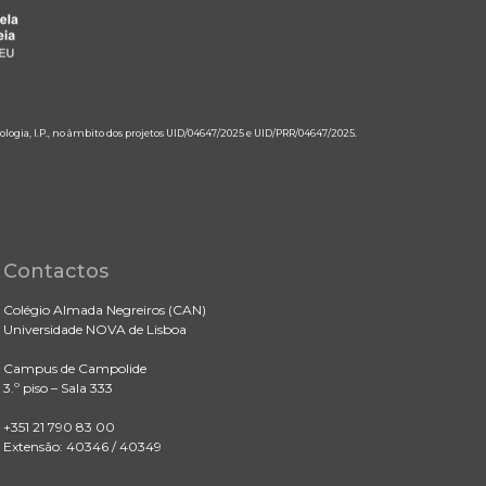
ologia, I.P., no âmbito dos projetos UID/04647/2025 e UID/PRR/04647/2025.
Contactos
Colégio Almada Negreiros (CAN)
Universidade NOVA de Lisboa
Campus de Campolide
3.º piso – Sala 333
+351 21 790 83 00
Extensão: 40346 / 40349