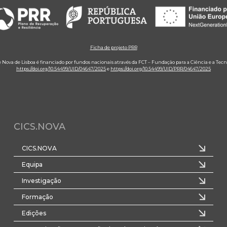
Ficha de projeto PRR
e Nova de Lisboa é financiado por fundos nacionais através da FCT – Fundação para a Ciência e a Tecn
https://doi.org/10.54499/UID/04647/2025
e
https://doi.org/10.54499/UID/PRR/04647/2025
CICS.NOVA
CICS.NOVA
Equipa
Investigação
Formação
Edições