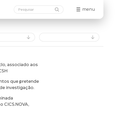
menu
lo, associado aos
FCSH
ntos que pretende
de investigação.
minada
do CICS.NOVA,