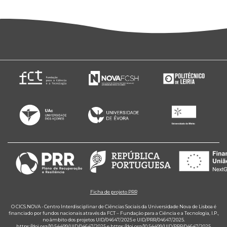
Ficha de projeto PRR
O CICS.NOVA - Centro Interdisciplinar de Ciências Sociais da Universidade Nova de Lisboa é
financiado por fundos nacionais através da FCT – Fundação para a Ciência e a Tecnologia, I.P.,
no âmbito dos projetos UID/04647/2025 e UID/PRR/04647/2025.
https://doi.org/10.54499/UID/04647/2025
e
https://doi.org/10.54499/UID/PRR/04647/2025