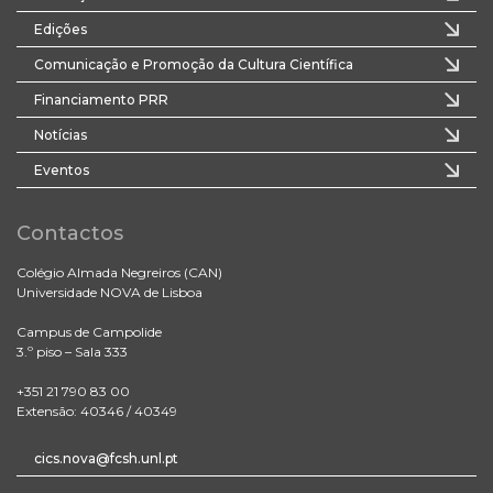
Edições
Comunicação e Promoção da Cultura Científica
Financiamento PRR
Notícias
Eventos
Contactos
Colégio Almada Negreiros (CAN)
Universidade NOVA de Lisboa
Campus de Campolide
3.º piso – Sala 333
+351 21 790 83 00
Extensão: 40346 / 40349
cics.nova@fcsh.unl.pt