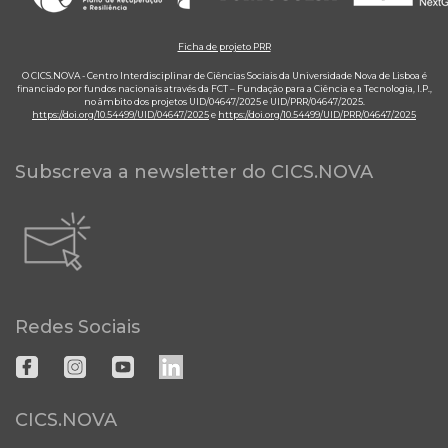
Ficha de projeto PRR
O CICS.NOVA - Centro Interdisciplinar de Ciências Sociais da Universidade Nova de Lisboa é
financiado por fundos nacionais através da FCT – Fundação para a Ciência e a Tecnologia, I.P.,
no âmbito dos projetos UID/04647/2025 e UID/PRR/04647/2025.
https://doi.org/10.54499/UID/04647/2025
e
https://doi.org/10.54499/UID/PRR/04647/2025
Subscreva a newsletter do CICS.NOVA
Redes Sociais
CICS.NOVA