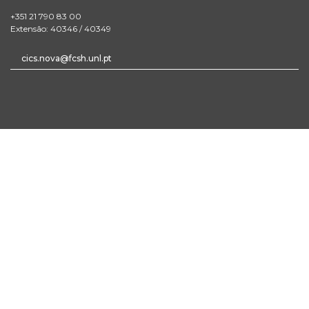
+351 21 790 83 00
Extensão: 40346 / 40349
cics.nova@fcsh.unl.pt