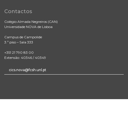
Contactos
Colégio Almada Negreiros (CAN)
Universidade NOVA de Lisboa
Campus de Campolide
3.º piso – Sala 333
+351 21 790 83 00
Extensão: 40346 / 40349
cics.nova@fcsh.unl.pt