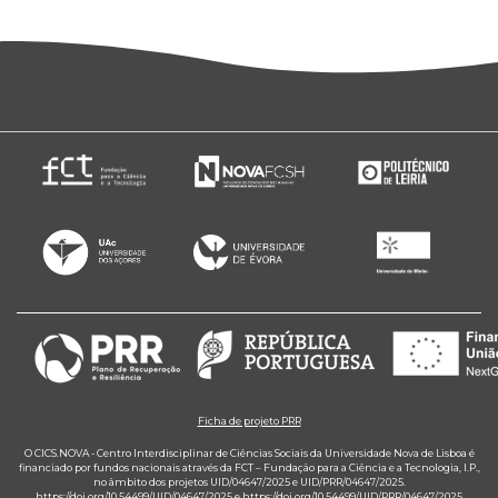
Ficha de projeto PRR
O CICS.NOVA - Centro Interdisciplinar de Ciências Sociais da Universidade Nova de Lisboa é
financiado por fundos nacionais através da FCT – Fundação para a Ciência e a Tecnologia, I.P.,
no âmbito dos projetos UID/04647/2025 e UID/PRR/04647/2025.
https://doi.org/10.54499/UID/04647/2025
e
https://doi.org/10.54499/UID/PRR/04647/2025