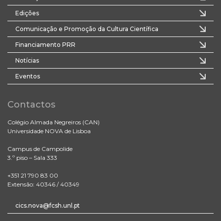
Edições
Comunicação e Promoção da Cultura Científica
Financiamento PRR
Notícias
Eventos
Contactos
Colégio Almada Negreiros (CAN)
Universidade NOVA de Lisboa
Campus de Campolide
3.º piso – Sala 333
+351 21 790 83 00
Extensão: 40346 / 40349
cics.nova@fcsh.unl.pt