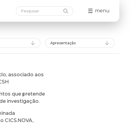
menu
Apresentação
lo, associado aos
FCSH
ntos que pretende
de investigação.
minada
do CICS.NOVA,