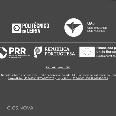
Ficha de projeto PRR
e Nova de Lisboa é financiado por fundos nacionais através da FCT – Fundação para a Ciência e a Tecn
https://doi.org/10.54499/UID/04647/2025
e
https://doi.org/10.54499/UID/PRR/04647/2025
CICS.NOVA