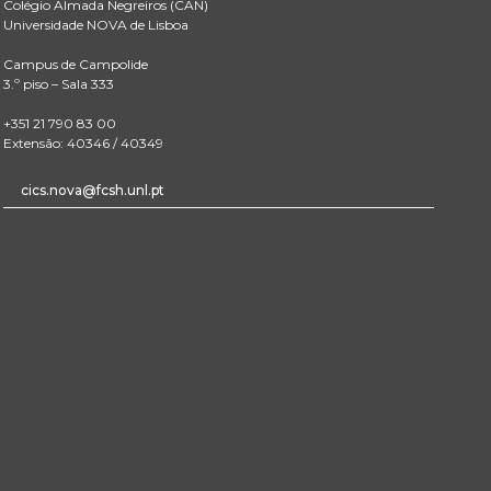
Colégio Almada Negreiros (CAN)
Universidade NOVA de Lisboa
Campus de Campolide
3.º piso – Sala 333
+351 21 790 83 00
Extensão: 40346 / 40349
cics.nova@fcsh.unl.pt