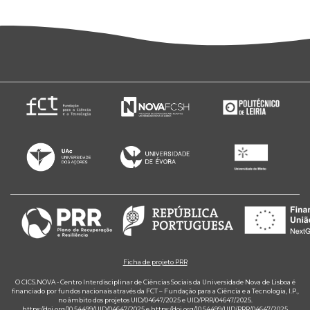
Ficha de projeto PRR
O CICS.NOVA - Centro Interdisciplinar de Ciências Sociais da Universidade Nova de Lisboa é
financiado por fundos nacionais através da FCT – Fundação para a Ciência e a Tecnologia, I.P.,
no âmbito dos projetos UID/04647/2025 e UID/PRR/04647/2025.
https://doi.org/10.54499/UID/04647/2025
e
https://doi.org/10.54499/UID/PRR/04647/2025