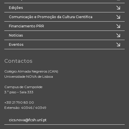
Edições
Comunicação e Promoção da Cultura Científica
Financiamento PRR
Notícias
Eventos
Contactos
Colégio Almada Negreiros (CAN)
Universidade NOVA de Lisboa
Campus de Campolide
3.º piso – Sala 333
+351 21 790 83 00
Extensão: 40346 / 40349
cics.nova@fcsh.unl.pt