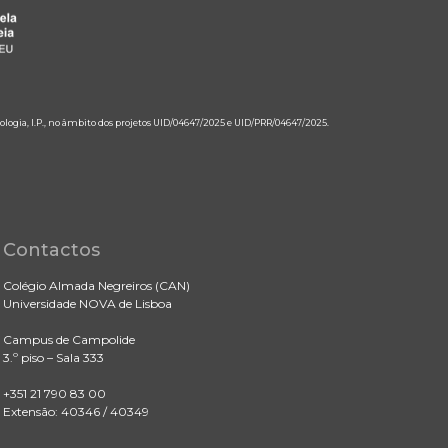
ologia, I.P., no âmbito dos projetos UID/04647/2025 e UID/PRR/04647/2025.
Contactos
Colégio Almada Negreiros (CAN)
Universidade NOVA de Lisboa
Campus de Campolide
3.º piso – Sala 333
+351 21 790 83 00
Extensão: 40346 / 40349