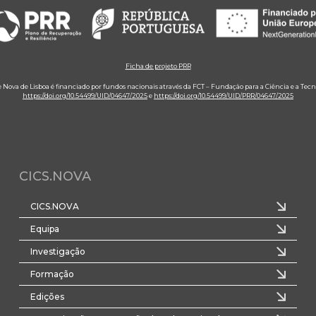
Ficha de projeto PRR
e Nova de Lisboa é financiado por fundos nacionais através da FCT – Fundação para a Ciência e a Tecn
https://doi.org/10.54499/UID/04647/2025
e
https://doi.org/10.54499/UID/PRR/04647/2025
CICS.NOVA
CICS.NOVA
Equipa
Investigação
Formação
Edições