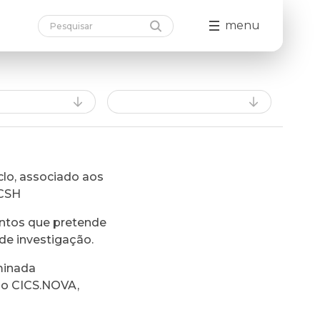
menu
lo, associado aos
FCSH
ntos que pretende
de investigação.
minada
do CICS.NOVA,