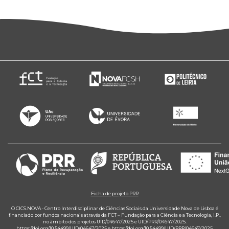
Ficha de projeto PRR
O CICS.NOVA - Centro Interdisciplinar de Ciências Sociais da Universidade Nova de Lisboa é
financiado por fundos nacionais através da FCT – Fundação para a Ciência e a Tecnologia, I.P.,
no âmbito dos projetos UID/04647/2025 e UID/PRR/04647/2025.
https://doi.org/10.54499/UID/04647/2025
e
https://doi.org/10.54499/UID/PRR/04647/2025