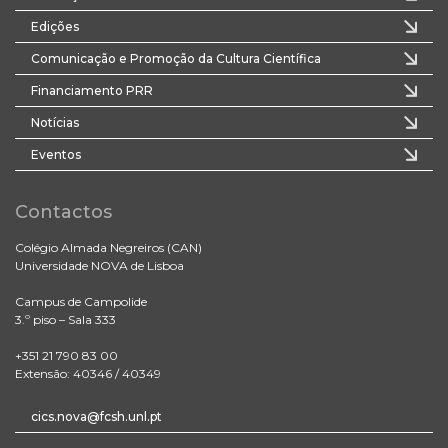
Edições
Comunicação e Promoção da Cultura Científica
Financiamento PRR
Notícias
Eventos
Contactos
Colégio Almada Negreiros (CAN)
Universidade NOVA de Lisboa
Campus de Campolide
3.º piso – Sala 333
+351 21 790 83 00
Extensão: 40346 / 40349
cics.nova@fcsh.unl.pt