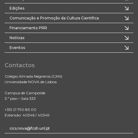
Edições
Comunicação e Promoção da Cultura Científica
Financiamento PRR
Notícias
Eventos
Contactos
Colégio Almada Negreiros (CAN)
Universidade NOVA de Lisboa
Campus de Campolide
3.º piso – Sala 333
+351 21 790 83 00
Extensão: 40346 / 40349
cics.nova@fcsh.unl.pt