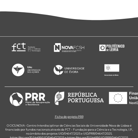
Ficha de projeto PRR
O CICS.NOVA - Centro Interdisciplinar de Ciências Sociais da Universidade Nova de Lisboa é
financiado por fundos nacionais através da FCT – Fundação para a Ciência e a Tecnologia, I.P.,
no âmbito dos projetos UID/04647/2025 e UID/PRR/04647/2025.
https://doi.org/10.54499/UID/04647/2025
e
https://doi.org/10.54499/UID/PRR/04647/2025